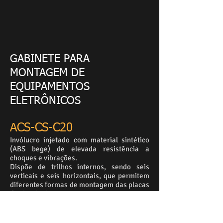
GABINETE PARA
MONTAGEM DE
EQUIPAMENTOS
ELETRÔNICOS
ACS-CS-C20
Invólucro injetado com material sintético
(ABS bege) de elevada resistência a
choques e vibrações.
Dispõe de trilhos internos, sendo seis
verticais e seis horizontais, que permitem
diferentes formas de montagem das placas
de circuito impresso.
Tampa frontal com réguas de 20 terminais
para conexão de cabos elétricos.