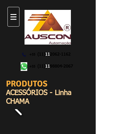
(11)
11
2062-1162
+55
(11)
11
98804-2067
+55
PRODUTOS
ACESSÓRIOS - Linha
CHAMA